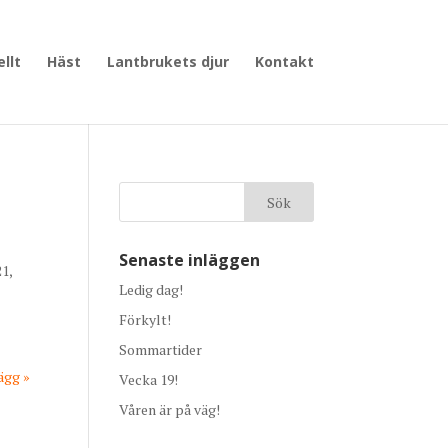
llt
Häst
Lantbrukets djur
Kontakt
Senaste inläggen
21,
Ledig dag!
Förkylt!
Sommartider
ägg »
Vecka 19!
Våren är på väg!